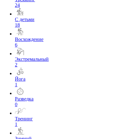
24
С детьми
18
Восхождение
6
Экстремальный
2
Йога
1
Разведка
0
Тренинг
1
Зимний