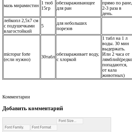
1 тюб
обеззараживающее
прямо по ране
мазь мирамистин
15гр
для ран
2-3 раза в
день.
лейкопл 2,5х7 см
для небольших
с подушечками
5
порезов
влагостойкий
1 табл на 1 л
воды. 30 мин
выдержать.
micropur forte
обеззараживает воду,
Или 2 часа от
30табл
(если нужно)
с хлоркой
лямблий(редк
попадаются,
от кала
животных)
Комментарии
Добавить комментарий
Font Size...
Font Family...
Font Format...