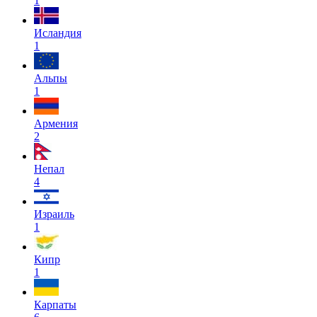
1
Исландия
1
Альпы
1
Армения
2
Непал
4
Израиль
1
Кипр
1
Карпаты