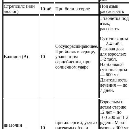
Стрепсилс (или
Под язык
10таб
При боли в горле
аналог)
рассасывать
1 таблетка под
язык,
рассосать
Суточная доза
— 2-4 табл.
Сосудорасширяющее.
Разовая доза
При болях в сердце,
для взрослых
Валидол (В)
10
учащенном
1-2 табл.
серцебиении, при
Наибольшая
солнечном ударе
суточная доза
— 600 мг.
Длительность
лечения — до
7 дней.
Взрослым и
детям старше
12 лет – по
100-200 мг 1-2
при аллергии, укусах
р/день. Макс
диазолин
10
насекомых (если
разовая 300 мг