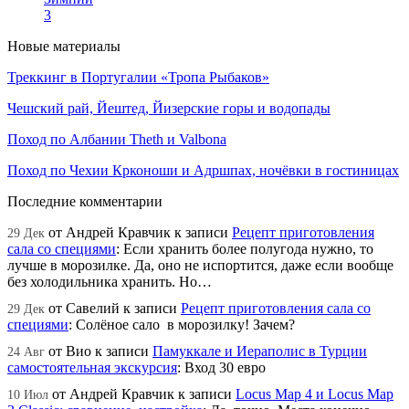
3
Новые материалы
Треккинг в Португалии «Тропа Рыбаков»
Чешский рай, Йештед, Йизерские горы и водопады
Поход по Албании Theth и Valbona
Поход по Чехии Крконоши и Адршпах, ночёвки в гостиницах
Последние комментарии
от
Андрей Кравчик
к записи
Рецепт приготовления
29 Дек
сала со специями
:
Если хранить более полугода нужно, то
лучше в морозилке. Да, оно не испортится, даже если вообще
без холодильника хранить. Но…
от
Савелий
к записи
Рецепт приготовления сала со
29 Дек
специями
:
Солёное сало в морозилку! Зачем?
от
Вио
к записи
Памуккале и Иераполис в Турции
24 Авг
самостоятельная экскурсия
:
Вход 30 евро
от
Андрей Кравчик
к записи
Locus Map 4 и Locus Map
10 Июл