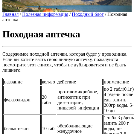
Главная
/
Полезная информация
/
Походный блог
/
Походная
аптечка
Походная аптечка
Содержимое походной аптечки, которая будет у проводника.
Если вы хотите взять свою личную аптечку, пожалуйста
посмотрите этот список, чтобы не дублироваться и не брать
лишнего.
название
кол-во
действие
применение
по 2 табл(0,1г)
противомикробное,
4 р/день после
20
антисептик при
фуразолидон
еды запить
табл
дизентирии,
200гр воды. 5-
пищевой инфекции
10 дн
1 табл 3 р/день
запить 200 г
обезболивающие
белластезин
10 таб
воды, не
желудочное
больше 3-5