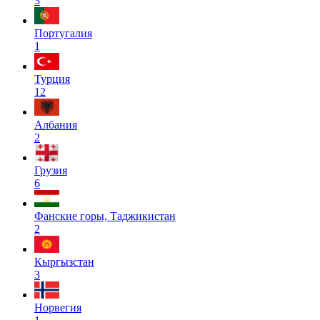
3
Португалия
1
Турция
12
Албания
2
Грузия
6
Фанские горы, Таджикистан
2
Кыргызстан
3
Норвегия