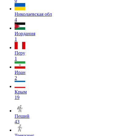
6
Николаевская обл
4
Иордания
1
Перу
1
Иран
2
Крым
19
Пеший
43
Треккинг