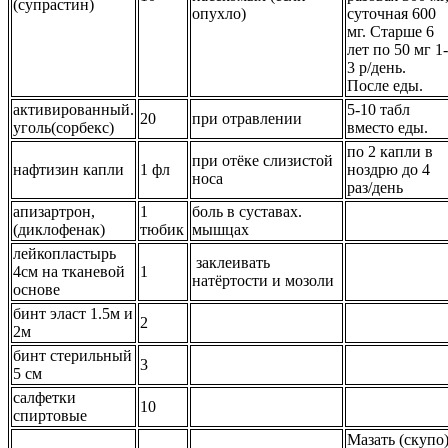
(супрастин)
опухло)
суточная 600
мг. Старше 6
лет по 50 мг 1-
3 р/день.
После еды.
активированный.
5-10 табл
20
при отравлении
уголь(сорбекс)
вместо еды.
по 2 капли в
при отёке слизистой
нафтизин капли
1 фл
ноздрю до 4
носа
раз/день
апизартрон,
1
боль в суставах.
(диклофенак)
тюбик
мышцах
лейкопластырь
заклеивать
4см на тканевой
1
натёртости и мозоли
основе
бинт эласт 1.5м и
2
2м
бинт стерильный
3
5 см
салфетки
10
спиртовые
Мазать (скупо