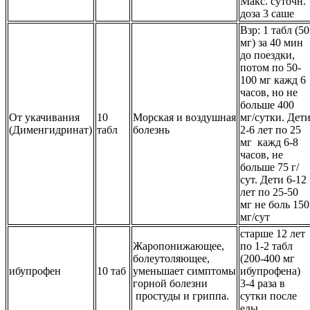
Макс. суточн.
доза 3 саше
Взр: 1 табл (50
мг) за 40 мин
до поездки,
потом по 50-
100 мг кажд 6
часов, но не
больше 400
От укачивания
10
Морская и воздушная
мг/сутки. Дет
(Дименгидринат)
табл
болезнь
2-6 лет по 25
мг кажд 6-8
часов, не
больше 75 г/
сут. Дети 6-12
лет по 25-50
мг не боль 150
мг/сут
старше 12 лет
Жаропонижающее,
по 1-2 табл
болеутоляющее,
(200-400 мг
ибупрофен
10 таб
уменьшает симптомы
ибупрофена)
горной болезни
3-4 раза в
простуды и гриппа.
сутки после
еды.