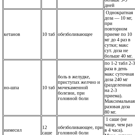
дней
Однократная
доза — 10 мг,
при
повторном
кетанов
10 таб
обезболивающее
приеме по 10
мг до 4 раз в
сутки; макс
сут. доза не
больше 40 мг.
по 1-2 табл 2-3
раза в день
макс суточная
боль в желудке,
доза 240 мг
приступах желчно и
(разделенная
но-шпа
10 таб
мочекаменной
на 2-3
болезни, при
приема).
головной боли
Максимальная
разовая доза
80 мг.
1 саше (не
чаще, чем раз
12
обезболивающее, при
нимесил
в 4 часа).
саше
головной боли