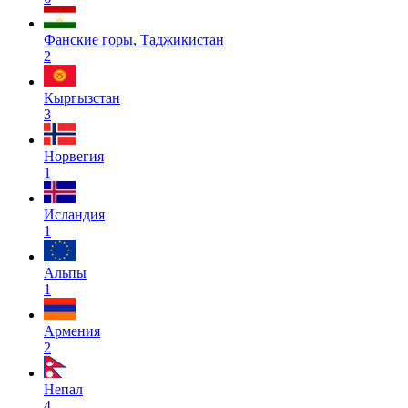
Фанские горы, Таджикистан
2
Кыргызстан
3
Норвегия
1
Исландия
1
Альпы
1
Армения
2
Непал
4