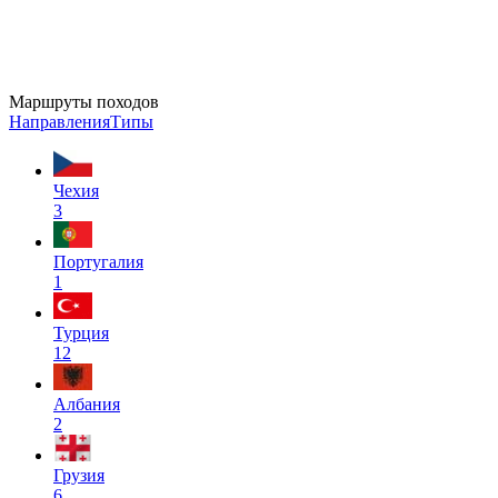
Маршруты походов
Направления
Типы
Чехия
3
Португалия
1
Турция
12
Албания
2
Грузия
6