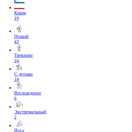
Крым
19
Пеший
43
Треккинг
24
С детьми
18
Восхождение
6
Экстремальный
2
Йога