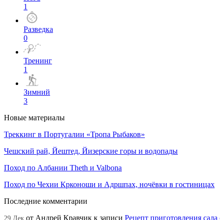
1
Разведка
0
Тренинг
1
Зимний
3
Новые материалы
Треккинг в Португалии «Тропа Рыбаков»
Чешский рай, Йештед, Йизерские горы и водопады
Поход по Албании Theth и Valbona
Поход по Чехии Крконоши и Адршпах, ночёвки в гостиницах
Последние комментарии
от
Андрей Кравчик
к записи
Рецепт приготовления сала
29 Дек