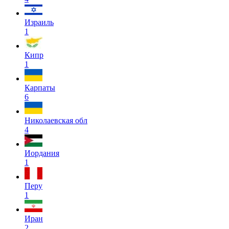
Израиль
1
Кипр
1
Карпаты
6
Николаевская обл
4
Иордания
1
Перу
1
Иран
2