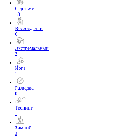
С детьми
18
Восхождение
6
Экстремальный
2
Йога
1
Разведка
0
Тренинг
1
Зимний
3