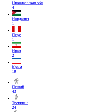
Николаевская обл
4
Иордания
1
Перу
1
Иран
2
Крым
19
Пеший
43
Треккинг
24