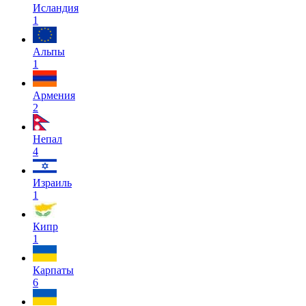
Исландия
1
Альпы
1
Армения
2
Непал
4
Израиль
1
Кипр
1
Карпаты
6