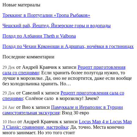
Новые материалы
Треккинг в Португалии «Тропа Рыбаков»
Чешский рай, Йештед, Йизерские горы и водопады
Поход по Албании Theth и Valbona
Поход по Чехии Крконоши и Адршпах, ночёвки в гостиницах
Последние комментарии
от
Андрей Кравчик
к записи
Рецепт приготовления
29 Дек
сала со специями
:
Если хранить более полугода нужно, то
лучше в морозилке. Да, оно не испортится, даже если вообще
без холодильника хранить. Но…
от
Савелий
к записи
Рецепт приготовления сала со
29 Дек
специями
:
Солёное сало в морозилку! Зачем?
от
Вио
к записи
Памуккале и Иераполис в Турции
24 Авг
самостоятельная экскурсия
:
Вход 30 евро
от
Андрей Кравчик
к записи
Locus Map 4 и Locus Map
10 Июл
3 Classic: сравнение, настройка
:
Да, точно. Места конечно
много занимает. Но это того стоит