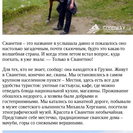
Сванетия – это название я услышала давно и показалось оно
настолько загадочным, почти сказочным, будто это какая-то
волшебная страна. И когда этим летом встал вопрос, куда
поехать, я уже знала: — Только в Сванетию!
Для тех, кто не знает, сообщу: она находится в Грузии. Живут
в Сванетии, конечно же, сваны. Мы остановились в самом
крупном населенном пункте – Местия, здесь есть все для
удобства туристов: уютные гастхаусы, кафе, где можно
отведать блюда национальной кухни, магазины. Проживание
обошлось недорого, а хозяева были добрыми и
гостеприимными. Мы катались по канатной дороге, побывали
в музее советского альпиниста Михаила Хергиани, посетили
этнографический музей. Красота в Сванетии необычайная.
Представьте себе местечко, традиционные сванские дома –
мачуби, горы со снежными вершинами.