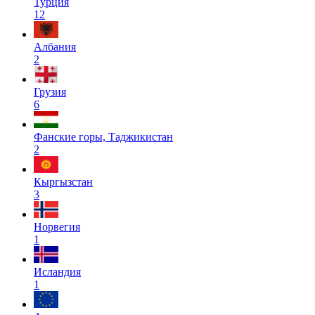
Турция
12
Албания
2
Грузия
6
Фанские горы, Таджикистан
2
Кыргызстан
3
Норвегия
1
Исландия
1