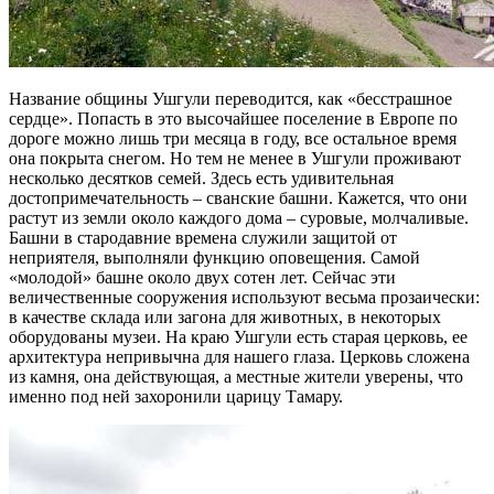
Название общины Ушгули переводится, как «бесстрашное
сердце». Попасть в это высочайшее поселение в Европе по
дороге можно лишь три месяца в году, все остальное время
она покрыта снегом. Но тем не менее в Ушгули проживают
несколько десятков семей. Здесь есть удивительная
достопримечательность – сванские башни. Кажется, что они
растут из земли около каждого дома – суровые, молчаливые.
Башни в стародавние времена служили защитой от
неприятеля, выполняли функцию оповещения. Самой
«молодой» башне около двух сотен лет. Сейчас эти
величественные сооружения используют весьма прозаически:
в качестве склада или загона для животных, в некоторых
оборудованы музеи. На краю Ушгули есть старая церковь, ее
архитектура непривычна для нашего глаза. Церковь сложена
из камня, она действующая, а местные жители уверены, что
именно под ней захоронили царицу Тамару.