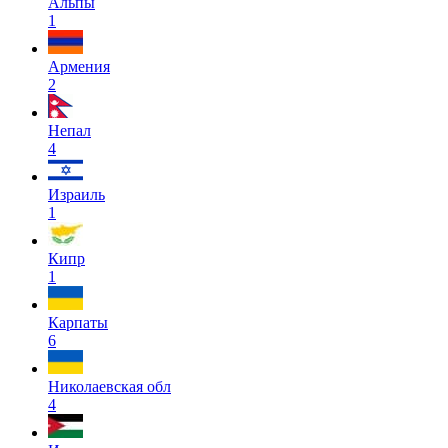
Альпы
1
Армения
2
Непал
4
Израиль
1
Кипр
1
Карпаты
6
Николаевская обл
4