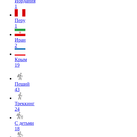
Иордания
1
Перу
1
Иран
2
Крым
19
Пеший
43
Треккинг
24
С детьми
18