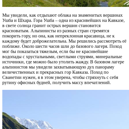
Мы увидели, как отдыхают облака на знаменитых вершинах
Ушба и Шхара. Гора Ушба – одна из красивейших на Кавказе,
в свете солнца гранит острых вершин становится
красноватым. Альпинисты из разных стран стремятся
покорить гору, но она, как непреклонная красавица, не к
каждому будет доброжелательна. Мы решились рассмотреть её
поближе. Около шести часов шли до базового лагеря. Поход
мог бы показаться тяжелым, если бы не красивейшие
водопады с хрустальными, светлыми струями, минеральные
источники, где можно было утолить жажду. В базовом лагере
альпинистов мы увидели захватывающую дух панораму
величественных и прекрасных гор Кавказа. Поход по
Сванетии нужен, я в этом уверена, чтобы стряхнуть с себя
рутину офисных будней, получить массу впечатлений.