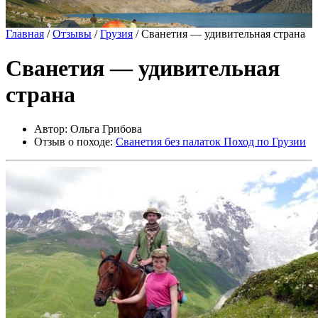
Главная
/
Отзывы
/
Грузия
/
Сванетия — удивительная страна
Сванетия — удивительная
страна
Автор: Ольга Грибова
Отзыв о походе:
Сванетия без палаток Поход по Грузии