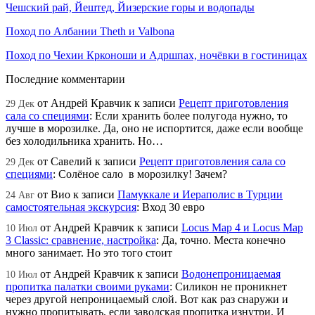
Чешский рай, Йештед, Йизерские горы и водопады
Поход по Албании Theth и Valbona
Поход по Чехии Крконоши и Адршпах, ночёвки в гостиницах
Последние комментарии
от
Андрей Кравчик
к записи
Рецепт приготовления
29 Дек
сала со специями
:
Если хранить более полугода нужно, то
лучше в морозилке. Да, оно не испортится, даже если вообще
без холодильника хранить. Но…
от
Савелий
к записи
Рецепт приготовления сала со
29 Дек
специями
:
Солёное сало в морозилку! Зачем?
от
Вио
к записи
Памуккале и Иераполис в Турции
24 Авг
самостоятельная экскурсия
:
Вход 30 евро
от
Андрей Кравчик
к записи
Locus Map 4 и Locus Map
10 Июл
3 Classic: сравнение, настройка
:
Да, точно. Места конечно
много занимает. Но это того стоит
от
Андрей Кравчик
к записи
Водонепроницаемая
10 Июл
пропитка палатки своими руками
:
Силикон не проникнет
через другой непроницаемый слой. Вот как раз снаружи и
нужно пропитывать, если заводская пропитка изнутри. И