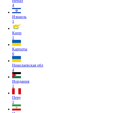
Непал
4
Израиль
1
Кипр
1
Карпаты
6
Николаевская обл
4
Иордания
1
Перу
1