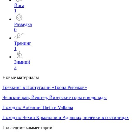
Йога
1
Разведка
0
Тренинг
1
Зимний
3
Новые материалы
Треккинг в Португалии «Тропа Рыбаков»
Чешский рай, Йештед, Йизерские горы и водопады
Поход по Албании Theth и Valbona
Поход по Чехии Крконоши и Адршпах, ночёвки в гостиницах
Последние комментарии