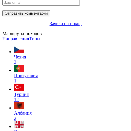
Заявка на поход
Маршруты походов
Направления
Типы
Чехия
3
Португалия
1
Турция
12
Албания
2