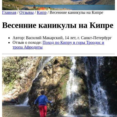
Главная
/
Отзывы
/
Кипр
/
Весенние каникулы на Кипре
Весенние каникулы на Кипре
Автор: Василий Макарский, 14 лет, г. Санкт-Петербург
Отзыв о походе:
Поход по Кипру в горы Троодос и
тропа Афродиты