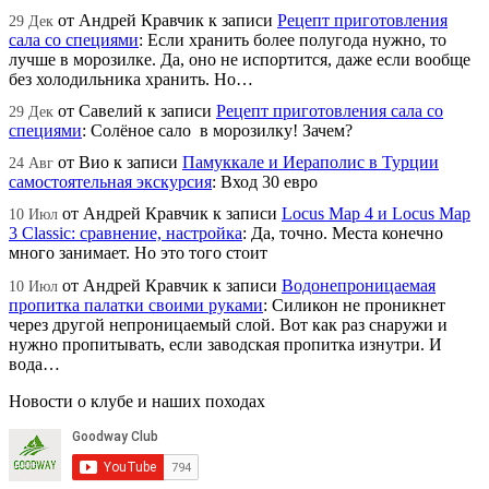
от
Андрей Кравчик
к записи
Рецепт приготовления
29 Дек
сала со специями
:
Если хранить более полугода нужно, то
лучше в морозилке. Да, оно не испортится, даже если вообще
без холодильника хранить. Но…
от
Савелий
к записи
Рецепт приготовления сала со
29 Дек
специями
:
Солёное сало в морозилку! Зачем?
от
Вио
к записи
Памуккале и Иераполис в Турции
24 Авг
самостоятельная экскурсия
:
Вход 30 евро
от
Андрей Кравчик
к записи
Locus Map 4 и Locus Map
10 Июл
3 Classic: сравнение, настройка
:
Да, точно. Места конечно
много занимает. Но это того стоит
от
Андрей Кравчик
к записи
Водонепроницаемая
10 Июл
пропитка палатки своими руками
:
Силикон не проникнет
через другой непроницаемый слой. Вот как раз снаружи и
нужно пропитывать, если заводская пропитка изнутри. И
вода…
Новости о клубе и наших походах