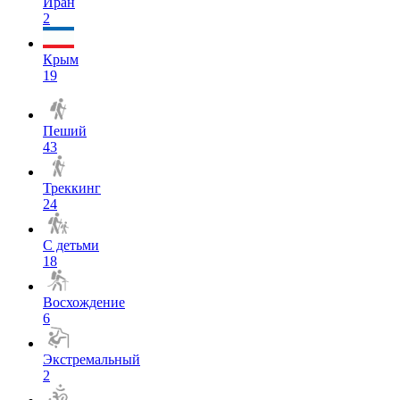
Иран
2
Крым
19
Пеший
43
Треккинг
24
С детьми
18
Восхождение
6
Экстремальный
2