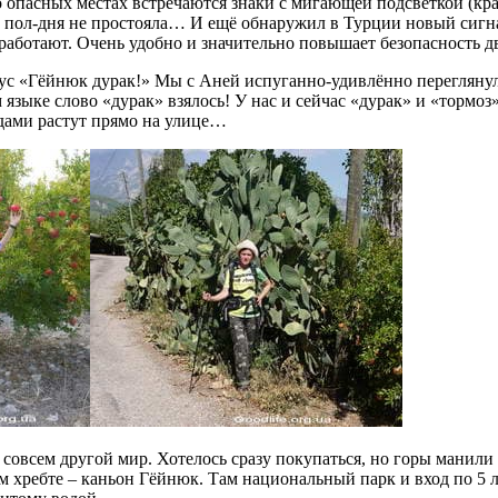
 опасных местах встречаются знаки с мигающей подсветкой (кра
 и пол-дня не простояла… И ещё обнаружил в Турции новый сиг
 работают. Очень удобно и значительно повышает безопасность д
с «Гёйнюк дурак!» Мы с Аней испуганно-удивлённо переглянули
м языке слово «дурак» взялось! У нас и сейчас «дурак» и «торм
одами растут прямо на улице…
 совсем другой мир. Хотелось сразу покупаться, но горы манили
м хребте – каньон Гёйнюк. Там национальный парк и вход по 5 л