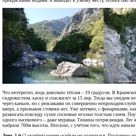
прекрасными видами, и выводит к узкому месту, полностью за
Что интересно, вода довольно тёплая – 19 градусов. В Крымски
гидрокостюм, каску и спасжилет за 15 лир. Тогда мы увидим 
через каньон, но с рюкзаками он совершенно непроходим-глуби
вверх, а признаков стоянки нет. Уже затемно, с фонариками, н
разжигать-повсюду сухие сосновые иголки толстым слоем. Поуж
одного насекомого – даже муравья. Тишина потрясающая. Лес к
набрали 700м высоты. Неплохо, с учётом того, что идти начали 
День 2-й
(2 октября) ничем особым не отличился. Постоянно 