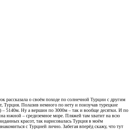
ток рассказала о своём походе по солнечной Турции с другим
т, Турция. Полазив немного по нету и поизучав турецкие
 – 5140м. Ну а вершин по 3000м – так и вообще десятки. И по
вина южной – средиземное море. Пляжей там хватит на всю
евиданных красот, так нарисовалась Турция в моём
акомиться с Турцией лично. Забегая вперёд скажу, что тут