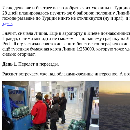
Итак, дешевле и быстрее всего добраться из Украины в Турцию 
28 дней планировалось изучить аж 6 районов: половину Ликий
походе-разведке по Турции никто не откликнулся (ну и зря!), и
здесь
.
Значит, сначала Ликия. Ещё в аэропорту в Киеве познакомилис
Правда, с ними мы идти не сможем — по нашему графику на Лики
Poehali.org я скачал советские генштабовские топографические 
ещё турецкая бумажная карта Ликии 1:250000, которую тоже уда
сильно огорчает.
День 1
. Перелёт и переезды.
Рассвет встречаем уже над облаками-зрелище интересное. А во