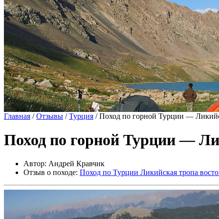
Главная
/
Отзывы
/
Турция
/
Поход по горной Турции — Ликийск
Поход по горной Турции — Ли
Автор: Андрей Кравчик
Отзыв о походе:
Поход по Турции Ликийская тропа восто