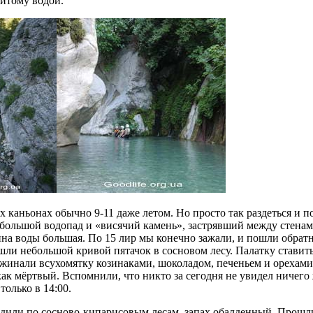
литому водой.
х каньонах обычно 9-11 даже летом. Но просто так раздеться и п
небольшой водопад и «висячий камень», застрявший между стена
на воды большая. По 15 лир мы конечно зажали, и пошли обратно
ашли небольшой кривой пятачок в сосновом лесу. Палатку ставить
инали всухомятку козинаками, шоколадом, печеньем и орехами, 
ак мёртвый. Вспомнили, что никто за сегодня не увидел ничего
только в 14:00.
ходили по сосново-кипарисовым лесам, запах обалденный. Прош