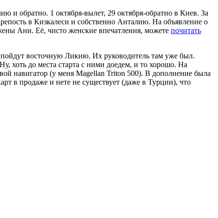
ию и обратно. 1 октября-вылет, 29 октября-обратно в Киев. За
репость в Кизкалеси и собственно Анталию. На объявление о
й жены Ани. Её, чисто женские впечатления, можете
почитать
же пойдут восточную Ликию. Их руководитель там уже был.
, хоть до места старта с ними доедем, и то хорошо. На
вой навигатор (у меня Magellan Triton 500). В дополнение была
рт в продаже и нете не существует (даже в Турции), что