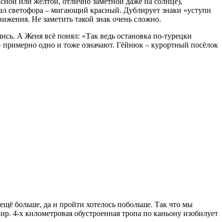
сной или жёлтой, отлично заметной даже на солнце),
нал светофора – мигающий красный. Дублирует знаки «уступи
вижения. Не заметить такой знак очень сложно.
сь. А Женя всё понял: «Так ведь остановка по-турецки
оз» примерно одно и тоже означают. Гёйнюк – курортный посёлок
 ещё больше, да и пройти хотелось побольше. Так что мы
ир. 4-х километровая обустроенная тропа по каньону изобилует