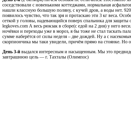
соседствовали с новенькими коттеджами, нормальная асфальтовая
нашли классную большую поляну, с кучей дров, а воды нет. 92
появилось чувство, что так зря и протаскаю эти 3 кг веса. О
сеткой у головы, надевающийся поверх спальника для защиты от
legkoves.com А весь рюкзак в сборе(с едой на 2 дня) у него ве
ночёвки и переходы уже в мороз, я бы тоже не стал таскать пал
сумме наберётся от силы неделя – две дождей. Ну а с насекомы
скорпиончика мы таки увидели, причём прямо на стоянке. Но 
День 3-й
выдался интересным и насыщенным. Мы это предвидели
завтрашнюю цель — г. Тахталы (Олимпос)