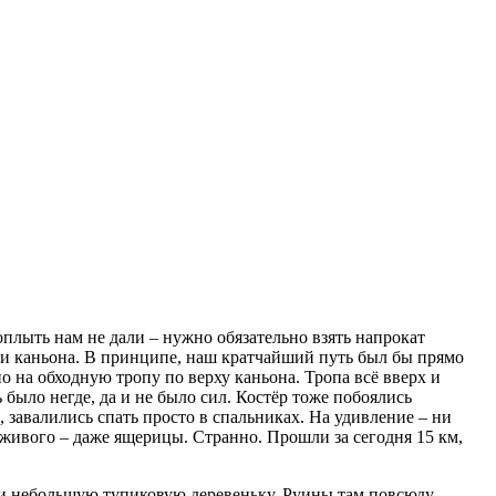
оплыть нам не дали – нужно обязательно взять напрокат
ми каньона. В принципе, наш кратчайший путь был бы прямо
 на обходную тропу по верху каньона. Тропа всё вверх и
 было негде, да и не было сил. Костёр тоже побоялись
завалились спать просто в спальниках. На удивление – ни
 живого – даже ящерицы. Странно. Прошли за сегодня 15 км,
ли небольшую тупиковую деревеньку. Руины там повсюду