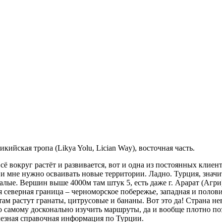
кийская тропа (Likya Yolu, Lician Way), восточная часть.
ё вокруг растёт и развивается, вот и одна из постоянных клиен
 и мне нужно осваивать новые территории. Ладно. Турция, значи
алые. Вершин выше 4000м там штук 5, есть даже г. Арарат (Агри)
я северная граница – черноморское побережье, западная и поло
 там растут гранаты, цитрусовые и бананы. Вот это да! Страна н
самому досконально изучить маршруты, да и вообще плотно позн
лезная справочная информация по Турции.