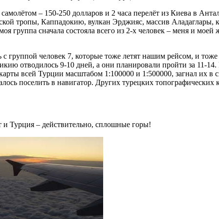
самолётом – 150-250 долларов и 2 часа перелёт из Киева в Антал
ской тропы, Каппадокию, вулкан Эрджияс, массив Аладаглары, к
 моя группа сначала состояла всего из 2-х человек – меня и мое
ь с группой человек 7, которые тоже летят нашим рейсом, и то
ю отводилось 9-10 дней, а они планировали пройти за 11-14. Ну
карты всей Турции масштабом 1:100000 и 1:500000, загнал их в с
лось поселить в навигатор. Других турецких топографических ка
т и Турция – действительно, сплошные горы!