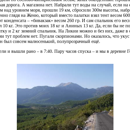
 дорога. А магазина нет. Набрали тут воды на случай, если на с
0м над уровнем моря, прошли 19 км, сбросили 300м высоты, набр
собенно глядя на Женю, который вместо палатки взял тент весом
 конденсата – «бивакзак» весом 260 гр. И сам спальник его вес
сил 10 кг. Это против моих 18 кг и Аниных 13 кг. Да, если бы н
атку и 2 кг зимний спальник. На Ликии можно и без них, даже в о
ми тут проблем нет. Пугали скорпионами. Но оказалось, что укус
он был совсем малюсенький, полупрозрачный ещё.
 и вышли рано – в 7:40. Пару часов спуска – и мы в деревне 