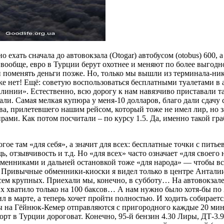
хать сначала до автовокзала (Otogar) автобусом (otobus) 600, а
 вообще, евро в Турции берут охотнее и меняют по более выгодно
и поменять деньги позже. Но, только мы вышли из терминала-ни
 нет! Ещё: советую воспользоваться бесплатными туалетами в аэ
линии». Естественно, всю дорогу к нам навязчиво приставали та
али. Самая мелкая купюра у меня-10 долларов, благо дали сдачу 
ва, прилетевшего нашим рейсом, который тоже не имел лир, но 
ирами. Как потом посчитали – по курсу 1.5. Да, именно такой гр
ое там «для себя», а значит для всех: бесплатные точки с пить
отзывчивость и т.д. Но «для всех» часто означает «для своего 
обменниками и дальней остановкой тоже «для народа» — чтобы в
х. Привычные обменники-киоски я видел только в центре Анталии
всем крупных. Приехали мы, конечно, в субботу… На автовокзале 
их хватило только на 100 баксов… А нам нужно было хотя-бы по 2
 в марте, а теперь хочет пройти полностью. И ходить собирается
на Гёйнюк-Кемер отправляются с пригородного каждые 20 минут.
рт в Турции дороговат. Конечно, 95-й бензин 4.30 Лиры, ДТ-3.90