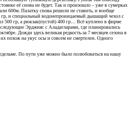
тоянке её снова не будет. Так и произошло – уже в сумерках
али 600м. Палатку снова решили не ставить, и вообще
 600 гр, и специальный водонепроницаемый дышащий чехол с
ил 500 гр, а рюкзак(пустой) 400 гр… Всё куплено в фирме
е последующие Эрджияс с Аладагларами, где планировались
ктябре. Дожди здесь великая редкость-за 7 месяцев сезона в
 их похож на укус осы и совсем не смертелен. Одного
Гедельме. По пути уже можно было полюбоваться на нашу