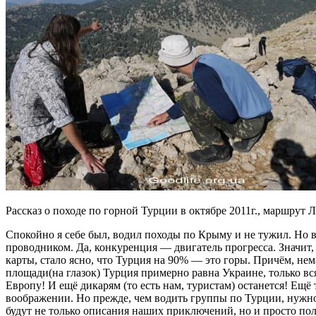
Рассказ о походе по горной Турции в октябре 2011г., маршрут Ли
Спокойно я себе был, водил походы по Крыму и не тужил. Но вс
проводником. Да, конкуренция — двигатель прогресса. Значит,
карты, стало ясно, что Турция на 90% — это горы. Причём, нем
площади(на глазок) Турция примерно равна Украине, только вс
Европу! И ещё дикарям (то есть нам, туристам) останется! Ещё
воображении. Но прежде, чем водить группы по Турции, нужно 
будут не только описания наших приключений, но и просто по