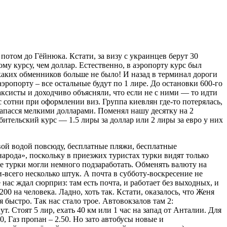
 потом до Гёйнюка. Кстати, за визу с украинцев берут 30
му курсу, чем доллар. Естественно, в аэропорту курс был
каких обменников больше не было! И назад в терминал дороги
ропорту – все остальные будут по 1 лире. До остановки 600-го
ксисты и доходчиво объясняли, что если не с ними — то идти
с сотни при оформлении виз. Группа киевлян где-то потерялась,
запасся мелкими долларами. Поменял нашу десятку на 2
абительский курс — 1.5 лиры за доллар или 2 лиры за евро у них
евой водой повсюду, бесплатные пляжи, бесплатные
народа», поскольку в приезжих туристах турки видят только
се турки могли немного подзаработать. Обменять валюту на
-всего несколько штук. А почта в субботу-воскресение не
нас ждал сюрприз: там есть почта, и работает без выходных, и
00 на человека. Ладно, хоть так. Кстати, оказалось, что Женя
 быстро. Так нас стало трое. Автовокзалов там 2:
 Стоят 5 лир, ехать 40 км или 1 час на запад от Анталии. Для
, Газ пропан – 2.50. Но зато автобусы новые и