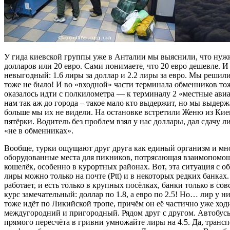
У гида киевской группы уже в Анталии мы выяснили, что нужно е
долларов или 20 евро. Сами понимаете, что 20 евро дешевле. И
невыгодный: 1.6 лиры за доллар и 2.2 лиры за евро. Мы решил
тоже не было! И во «входной» части терминала обменников тоже
оказалось идти с полкилометра — к терминалу 2 «местные авиа
нам так аж до города – такое мало кто выдержит, но мы выдерж
больше мы их не видели. На остановке встретили Женю из Кие
пятёрки. Водитель без проблем взял у нас доллары, дал сдачу л
«не в обменниках».
Вообще, турки ощущают друг друга как единый организм и мног
оборудованные места для пикников, потрясающая взаимопомощь, 
кошелёк, особенно в курортных районах. Вот, эта ситуация с 
лиры можно только на почте (Ptt) и в некоторых редких банка
работает, и есть только в крупных посёлках, банки только в со
курс замечательный: доллар по 1.8, а евро по 2.5! Но… лир у н
тоже идёт по Ликийской тропе, причём он её частично уже ходил
междугородний и пригородный. Рядом друг с другом. Автобусы 
прямого пересчёта в гривни умножайте лиры на 4.5. Да, транспо