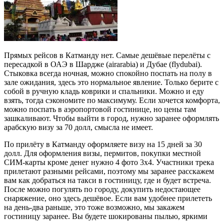
Прямых рейсов в Катманду нет. Самые дешёвые перелёты с
пересадкой в ОАЭ в Шардже (airarabia) и Дубае (flydubai).
Стыковка всегда ночная, можно спокойно поспать на полу в
зале ожидания, здесь это нормальное явление. Только берите с
собой в ручную кладь коврики и спальники. Можно и еду
взять, тогда сэкономите по максимуму. Если хочется комфорта,
можно поспать в аэропортовой гостинице, но цены там
зашкаливают. Чтобы выйти в город, нужно заранее оформлять
арабскую визу за 70 долл, смысла не имеет.
По прилёту в Катманду оформляете визу на 15 дней за 30
долл. Для оформления визы, пермитов, покупки местной
СИМ-карты кроме денег нужно 4 фото 3х4. Участники трека
прилетают разными рейсами, поэтому мы заранее расскажем
вам как добраться на такси в гостиницу, где и будет встреча.
После можно погулять по городу, докупить недостающее
снаряжение, оно здесь дешёвое. Если вам удобнее прилететь
на день-два раньше, это тоже возможно, мы закажем
гостиницу заранее. Вы будете шокированы пылью, яркими