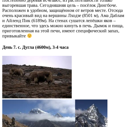
Постепенно деревья исчезают, из растительности только
выгоревшая трава. Сегодняшняя цель – посёлок Дингбоче.
Расположен в удобном, защищённом от ветров месте. Отсюда
очень красивый вид на вершины Лходзе (8501 м), Ама Даблам
и Айленд Пик (6189м). На стенах сушатся лепёшки яков –
единственное, что здесь можно кинуть в печь. Дымок и пища,
приготовленная на этой печи, имеют специфический запах,
привыкайте
День 7. с. Дугла (4600м), 3-4 часа