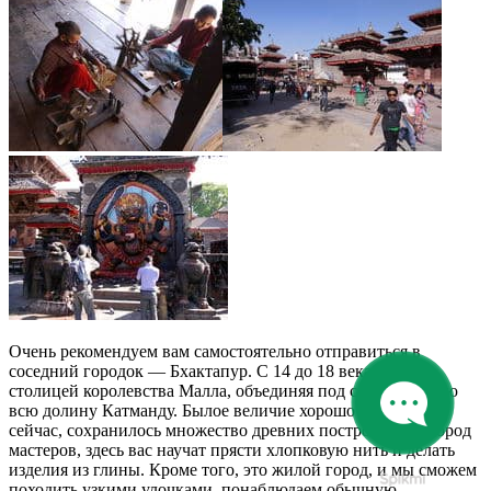
Очень рекомендуем вам самостоятельно отправиться в
соседний городок — Бхактапур. С 14 до 18 века он был
столицей королевства Малла, объединяя под своей властью
всю долину Катманду. Былое величие хорошо заметно и
сейчас, сохранилось множество древних построек. Это город
мастеров, здесь вас научат прясти хлопковую нить и делать
изделия из глины. Кроме того, это жилой город, и мы сможем
походить узкими улочками, понаблюдаем обычную