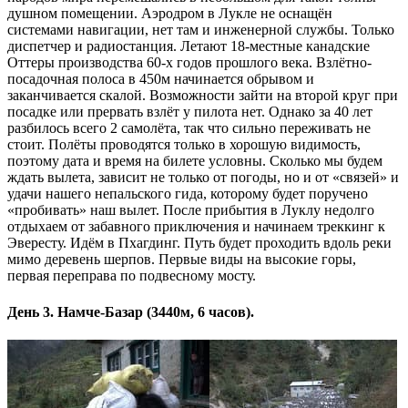
душном помещении. Аэродром в Лукле не оснащён
системами навигации, нет там и инженерной службы. Только
диспетчер и радиостанция. Летают 18-местные канадские
Оттеры производства 60-х годов прошлого века. Взлётно-
посадочная полоса в 450м начинается обрывом и
заканчивается скалой. Возможности зайти на второй круг при
посадке или прервать взлёт у пилота нет. Однако за 40 лет
разбилось всего 2 самолёта, так что сильно переживать не
стоит. Полёты проводятся только в хорошую видимость,
поэтому дата и время на билете условны. Сколько мы будем
ждать вылета, зависит не только от погоды, но и от «связей» и
удачи нашего непальского гида, которому будет поручено
«пробивать» наш вылет. После прибытия в Луклу недолго
отдыхаем от забавного приключения и начинаем треккинг к
Эвересту. Идём в Пхагдинг. Путь будет проходить вдоль реки
мимо деревень шерпов. Первые виды на высокие горы,
первая переправа по подвесному мосту.
День 3. Намче-Базар (3440м, 6 часов).