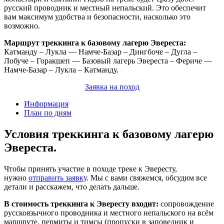
русский проводник и местный непальский. Это обеспечит
вам максимум удобства и безопасности, насколько это
возможно.
Маршрут треккинга к базовому лагерю Эвереста:
Катманду – Лукла — Намче-Базар – Дингбоче – Дугла –
Лобуче – Горакшеп — Базовый лагерь Эвереста – Фериче —
Намче-Базар – Лукла – Катманду.
Заявка на поход
Информация
План по дням
Условия треккинга к базовому лагерю
Эвереста.
Чтобы принять участие в походе треке к Эвересту,
нужно
отправить заявку
. Мы с вами свяжемся, обсудим все
детали и расскажем, что делать дальше.
В стоимость треккинга к Эвересту входит:
сопровождение
русскоязычного проводника и местного непальского на всём
маршруте, пермиты и тимсы (пропуски в заповедник и