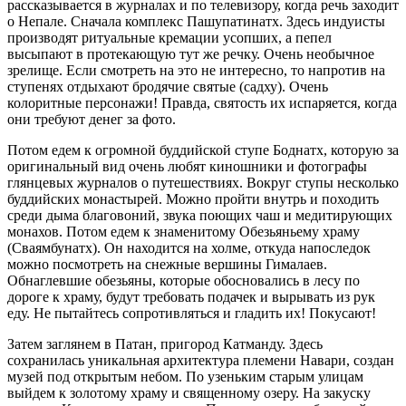
рассказывается в журналах и по телевизору, когда речь заходит
о Непале. Сначала комплекс Пашупатинатх. Здесь индуисты
производят ритуальные кремации усопших, а пепел
высыпают в протекающую тут же речку. Очень необычное
зрелище. Если смотреть на это не интересно, то напротив на
ступенях отдыхают бродячие святые (садху). Очень
колоритные персонажи! Правда, святость их испаряется, когда
они требуют денег за фото.
Потом едем к огромной буддийской ступе Боднатх, которую за
оригинальный вид очень любят киношники и фотографы
глянцевых журналов о путешествиях. Вокруг ступы несколько
буддийских монастырей. Можно пройти внутрь и походить
среди дыма благовоний, звука поющих чаш и медитирующих
монахов. Потом едем к знаменитому Обезьяньему храму
(Сваямбунатх). Он находится на холме, откуда напоследок
можно посмотреть на снежные вершины Гималаев.
Обнаглевшие обезьяны, которые обосновались в лесу по
дороге к храму, будут требовать подачек и вырывать из рук
еду. Не пытайтесь сопротивляться и гладить их! Покусают!
Затем заглянем в Патан, пригород Катманду. Здесь
сохранилась уникальная архитектура племени Навари, создан
музей под открытым небом. По узеньким старым улицам
выйдем к золотому храму и священному озеру. На закуску