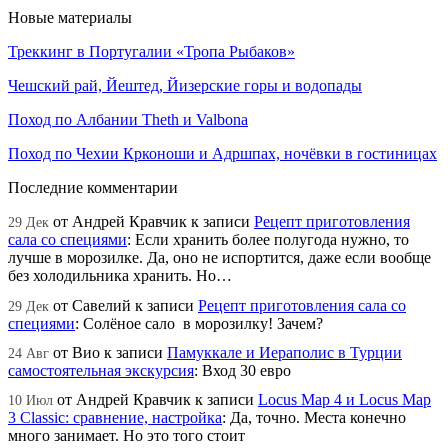
Новые материалы
Треккинг в Португалии «Тропа Рыбаков»
Чешский рай, Йештед, Йизерские горы и водопады
Поход по Албании Theth и Valbona
Поход по Чехии Крконоши и Адршпах, ночёвки в гостиницах
Последние комментарии
от
Андрей Кравчик
к записи
Рецепт приготовления
29 Дек
сала со специями
:
Если хранить более полугода нужно, то
лучше в морозилке. Да, оно не испортится, даже если вообще
без холодильника хранить. Но…
от
Савелий
к записи
Рецепт приготовления сала со
29 Дек
специями
:
Солёное сало в морозилку! Зачем?
от
Вио
к записи
Памуккале и Иераполис в Турции
24 Авг
самостоятельная экскурсия
:
Вход 30 евро
от
Андрей Кравчик
к записи
Locus Map 4 и Locus Map
10 Июл
3 Classic: сравнение, настройка
:
Да, точно. Места конечно
много занимает. Но это того стоит