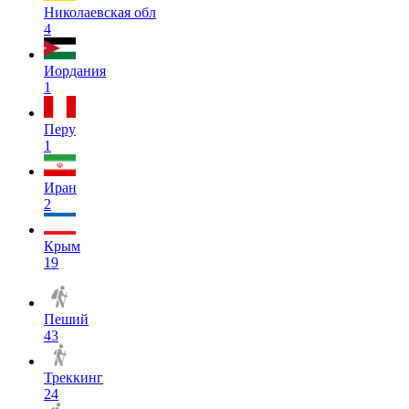
Николаевская обл
4
Иордания
1
Перу
1
Иран
2
Крым
19
Пеший
43
Треккинг
24