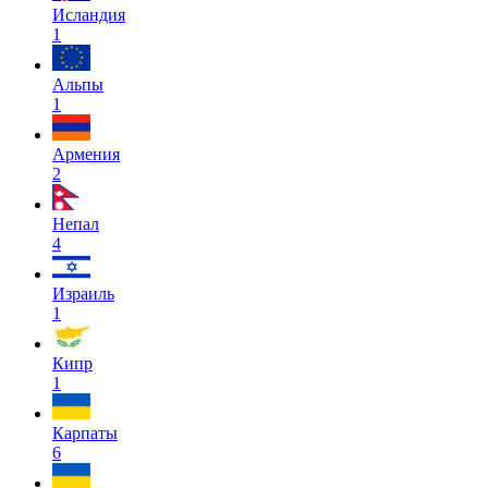
Исландия
1
Альпы
1
Армения
2
Непал
4
Израиль
1
Кипр
1
Карпаты
6