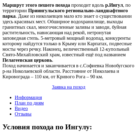
Маршрут этого пешего похода
проходит вдоль
р.Ингул
, по
территории
Приингульского регионально-ландшафтного
парка
. Даже из николаевцев мало кто знает о существовании
здесь красивых мест. Обширное водохранилище, выходы
гранитных скал, многочисленные заливы и заводи, буйная
растительность, нависающая над рекой, нетронутая
заповедная степь. 5-метровый мощный водопад, конкуренты
которому найдутся только в Крыму или Карпатах, подвесные
мосты через речку. Наконец, величественный 12-купольный
Свято-Михайловский храм, известный ещё под названием
Пелагеевская церковь
.
Поход начинается и заканчивается в с.Софиевка Новобугского
р-на Николаевской области. Расстояние от Николаева и
Кировограда – 110 км, от Кривого Рога – 90 км.
Заявка на поход
Информация
План по дням
Видео
Отзывы
Условия похода по Ингулу: