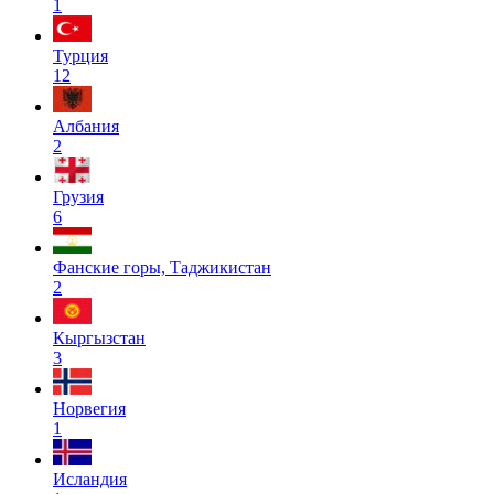
1
Турция
12
Албания
2
Грузия
6
Фанские горы, Таджикистан
2
Кыргызстан
3
Норвегия
1
Исландия