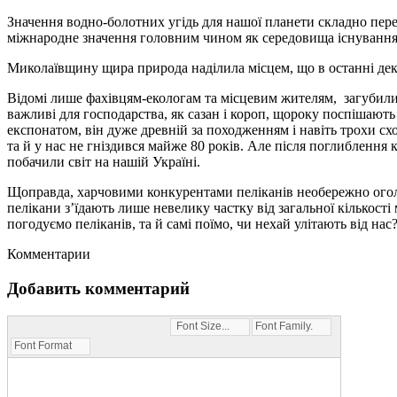
Значення водно-болотних угідь для нашої планети складно перео
міжнародне значення головним чином як середовища існування 
Миколаївщину щира природа наділила місцем, що в останні декі
Відомі лише фахівцям-екологам та місцевим жителям, загубились
важливі для господарства, як сазан і короп, щороку поспішают
експонатом, він дуже древній за походженням і навіть трохи сх
та й у нас не гніздився майже 80 років. Але після поглиблення к
побачили світ на нашій Україні.
Щоправда, харчовими конкурентами пеліканів необережно оголо
пелікани з’їдають лише невелику частку від загальної кількост
погодуємо пеліканів, та й самі поїмо, чи нехай улітають від нас
Комментарии
Добавить комментарий
Font Size...
Font Family...
Font Format...