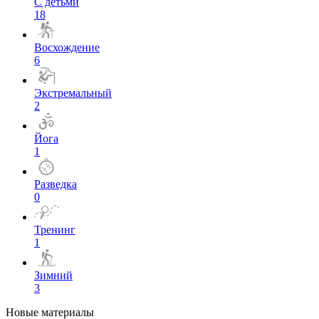
С детьми
18
Восхождение
6
Экстремальный
2
Йога
1
Разведка
0
Тренинг
1
Зимний
3
Новые материалы