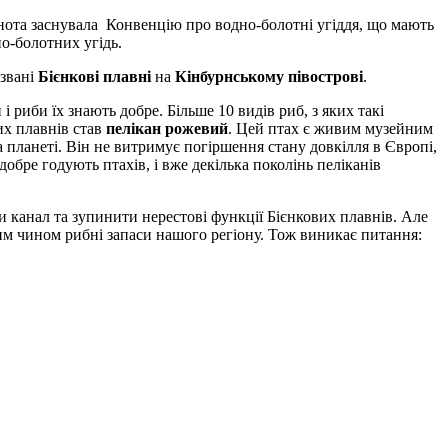
льнота заснувала Конвенцію про водно-болотні угіддя, що мають
о-болотних угідь.
 звані
Бієнкові плавні
на
Кінбурнському півострові
.
 риби їх знають добре. Більше 10 видів риб, з яких такі
их плавнів став
пелікан рожевий
. Цей птах є живим музейним
а планеті. Він не витримує погіршення стану довкілля в Європі,
добре годують птахів, і вже декілька поколінь пеліканів
канал та зупинити нерестові функції Бієнкових плавнів. Але
ким чином рибні запаси нашого регіону. Тож виникає питання: