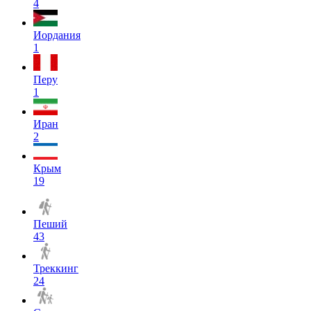
4
Иордания
1
Перу
1
Иран
2
Крым
19
Пеший
43
Треккинг
24