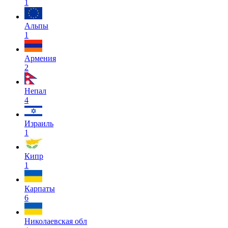
1
Альпы
1
Армения
2
Непал
4
Израиль
1
Кипр
1
Карпаты
6
Николаевская обл