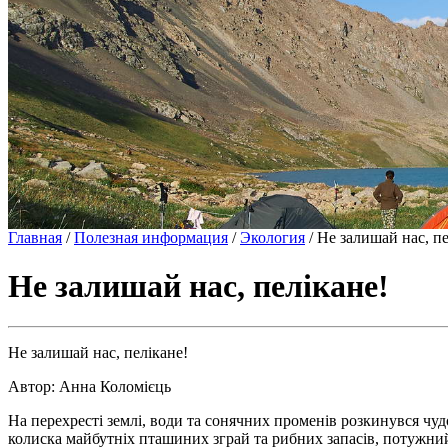
Главная
/
Полезная информация
/
Экология
/
Не залишай нас, пе
Не залишай нас, пелікане!
Не залишай нас, пелікане!
Автор: Анна Коломієць
На перехресті землі, води та сонячних променів розкинувся чуд
колиска майбутніх пташиних зграй та рибних запасів, потужний