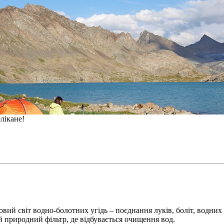
лікане!
овий світ водно-болотних угідь – поєднання луків, боліт, водних
 природний фільтр, де відбувається очищення вод.