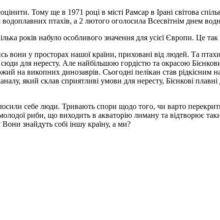
цінити. Тому ще в 1971 році в місті Рамсар в Ірані світова спі
водоплавних птахів, а 2 лютого оголосила Всесвітнім днем водн
лька років набуло особливого значення для усієї Європи. Це так
 вони у просторах нашої країни, приховані від людей. Та птахи і
ь сюди для нересту. Але найбільшою гордістю та окрасою Бієнков
ожий на викопних динозаврів. Сьогодні пелікан став рідкісним н
аналу, який склав сприятливі умови для нересту, Бієнкові плавні 
сили себе люди. Тривають спори щодо того, чи варто перекрити 
і молодої риби, що виходить в акваторію лиману та відтворює та
? Вони знайдуть собі іншу країну, а ми?