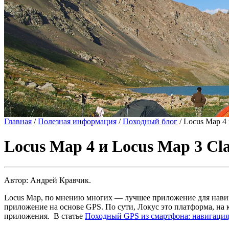
Главная
/
Полезная информация
/
Походный блог
/
Locus Map 4 
Locus Map 4 и Locus Map 3 Cla
Автор: Андрей Кравчик.
Locus Map, по мнению многих — лучшее приложение для навиг
приложение на основе GPS. По сути, Локус это платформа, на 
приложения. В статье
Походный GPS из смартфона: навигация