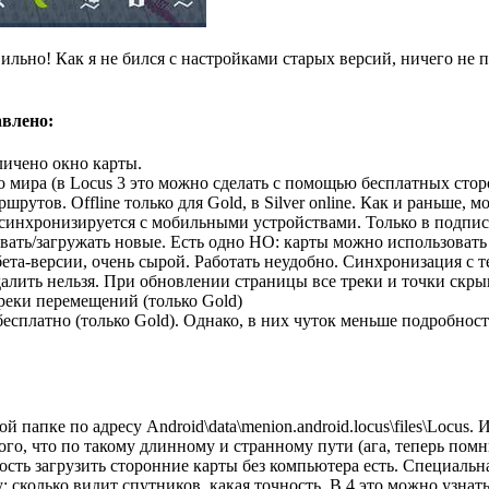
ильно! Как я не бился с настройками старых версий, ничего не п
авлено:
личено окно карты.
 мира (в Locus 3 это можно сделать с помощью бесплатных стор
рутов. Offline только для Gold, в Silver online. Как и раньше, 
инхронизируется с мобильными устройствами. Только в подписке
авать/загружать новые. Есть одно НО: карты можно использоват
бета-версии, очень сырой. Работать неудобно. Синхронизация с 
далить нельзя. При обновлении страницы все треки и точки скры
реки перемещений (только Gold)
сплатно (только Gold). Однако, в них чуток меньше подробносте
 папке по адресу Android\data\menion.android.locus\files\Locus.
того, что по такому длинному и странному пути (ага, теперь помн
ость загрузить сторонние карты без компьютера есть. Специаль
сколько видит спутников, какая точность. В 4 это можно узнать,