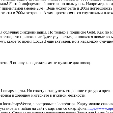
жаль! Я этой информацией постоянно пользуюсь. Например, когд
 приемлемой (менее 20м). Ведь может быть и 200м погрешность 
это ты в 200м от тропы. А там просто связь со спутниками плох
я облачная синхронизация. Но только в подписке Gold. Как по 
онятно, что приложение будет улучшаться, и появятся новые воз
му, какое-то время Locus 3 ещё актуален, но в недалёком будуще
росто. Я опишу как сделать самые нужные для похода.
 Lomaps карты. Но советую загрузить сторонние с ресурса opena
уверены в хорошем интернете в нужной местности.
locus/mapsVector, а растровые в locus/maps. Карту можно скачив
становить, зайдя на сайт с картами со смартфона
https://www.op
темы. Сначала включаете векторную карту. Затем для Locus 3: сл