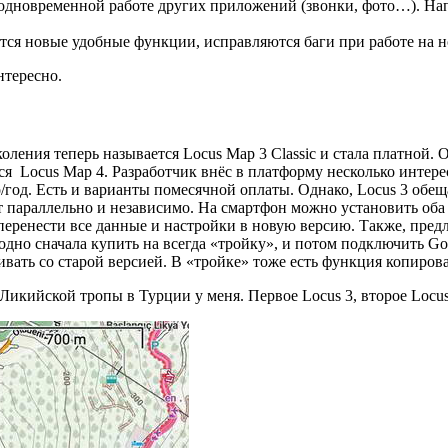
одновременной работе других приложений (звонки, фото…). Напри
тся новые удобные функции, исправляются баги при работе на н
нтересно.
оления теперь называется Locus Map 3 Classic и стала платной. 
ется Locus Map 4. Разработчик внёс в платформу несколько интер
uro/год. Есть и варианты помесячной оплаты. Однако, Locus 3 об
параллельно и независимо. На смартфон можно установить оба и
перенести все данные и настройки в новую версию. Также, предло
но сначала купить на всегда «тройку», и потом подключить Gold
ивать со старой версией. В «тройке» тоже есть функция копиров
Ликийской тропы в Турции у меня. Первое Locus 3, второе Locus