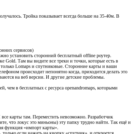
олучалось. Тройка показывает всегда больше на 35-40м. В
онних сервисов)
можно установить сторонний бесплатный offline роутер.
 Gold. Там вы видите все треки и точки, которые есть в
ь только Lomaps и спутниковые. Сторонние карты и ваши
телефоном происходит непонятно когда, приходится делать это
ваются на веб версии. И другие детские проблемы.
й, чем в бесплатных с ресурса openandromaps, которыми
 И все карты там. Переместить невозможно. Разработчик
ите, что локус это миньоны) эту папку трудно найти. Так ещё и
ная функция «импорт карты».
 только если нажать на кнопку «спутник», и откроется