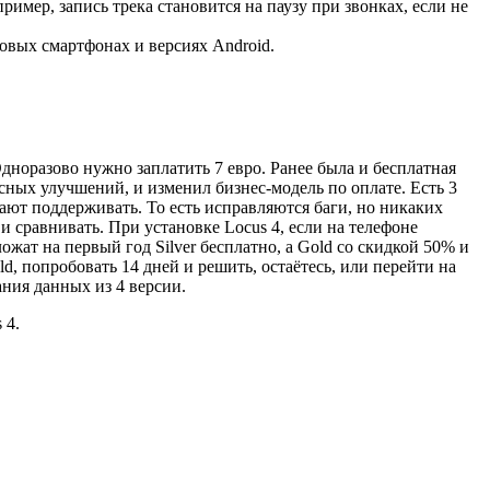
мер, запись трека становится на паузу при звонках, если не
овых смартфонах и версиях Android.
Одноразово нужно заплатить 7 евро. Ранее была и бесплатная
есных улучшений, и изменил бизнес-модель по оплате. Есть 3
ещают поддерживать. То есть исправляются баги, но никаких
 сравнивать. При установке Locus 4, если на телефоне
жат на первый год Silver бесплатно, а Gold со скидкой 50% и
, попробовать 14 дней и решить, остаётесь, или перейти на
ания данных из 4 версии.
 4.