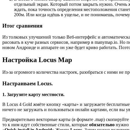
отдельный экран. Который потом закрыть нужно. Очень 
ждать, пока точность определения местоположения станет
200м. Или когда идёшь в ущелье, и не понимаешь, почему 
Итог сравнения
Из толковых улучшений только Веб-интерфейс и автоматическа
рисовать в куче разных сервисов, например в manymap.io. Но п
новом Андроиде и аппарате он уже будет криво работать. Поэто
Настройка Locus Map
Из-за огромного количества настроек, разобраться с ними не п
Настраиваем Locus.
1. Загрузите карту местности.
В Locus 4 Gold жмёте кнопку «карты» и загружаете бесплатные
ничего не загружать и пользоваться онлайн картами, если вы 
Предварительно векторные карты (в формате .map) скопируйте в 
то к ним идут собственные стили, которые
обязательно
нужно у
«
Quick install in Android»
Жмите
Locus.
Затем нужно включить 