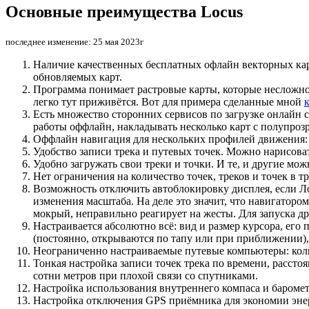
Основные преимущества Locus
последнее изменение: 25 мая 2023г
Наличие качественных бесплатных офлайн векторных карт
обновляемых карт.
Программа понимает растровые карты, которые несложн
легко тут приживётся. Вот для примера сделанные мной
Есть множество сторонних сервисов по загрузке онлайн 
работы оффлайн, накладывать несколько карт с полупроз
Оффлайн навигация для нескольких профилей движения: 
Удобство записи трека и путевых точек. Можно нарисоват
Удобно загружать свои треки и точки. И те, и другие мо
Нет ограничения на количество точек, треков и точек в тр
Возможность отключить автоблокировку дисплея, если Ло
изменения масштаба. На деле это значит, что навигаторо
мокрый, неправильно реагирует на жесты. Для запуска д
Настраивается абсолютно всё: вид и размер курсора, его
(постоянно, открываются по тапу или при приближении
Неограниченно настраиваемые путевые компьютеры: коли
Тонкая настройка записи точек трека по времени, рассто
сотни метров при плохой связи со спутниками.
Настройка использования внутреннего компаса и баромет
Настройка отключения GPS приёмника для экономии энерг