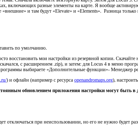
ках, включающих разные элементы на карте. Я вообще активирую 
е «внешние» и там будут «Elevate» и «Elements». Разница толь
тавить по умолчанию.
осто восстановить мои настройки из резервной копии. Скачайте
 скачался, с расширением .zip), и затем: для Locus 4 в меню п
 программы выбираете «Дополнительные функции»- Менеджер ре
.ru/
) и офлайн (например с ресурса
openandromaps.org
), настрои
постоянным обновлением приложения настройки могут быть в 
дет отключаться при неиспользовании, но его не нужно будет ра