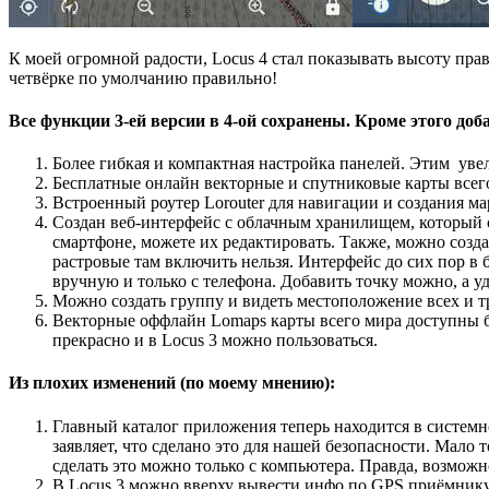
К моей огромной радости, Locus 4 стал показывать высоту прав
четвёрке по умолчанию правильно!
Все функции 3-ей версии в 4-ой сохранены. Кроме этого доб
Более гибкая и компактная настройка панелей. Этим уве
Бесплатные онлайн векторные и спутниковые карты всего
Встроенный роутер Lorouter для навигации и создания марш
Создан веб-интерфейс с облачным хранилищем, который с
смартфоне, можете их редактировать. Также, можно созд
растровые там включить нельзя. Интерфейс до сих пор в 
вручную и только с телефона. Добавить точку можно, а у
Можно создать группу и видеть местоположение всех и т
Векторные оффлайн Lomaps карты всего мира доступны бе
прекрасно и в Locus 3 можно пользоваться.
Из плохих изменений (по моему мнению):
Главный каталог приложения теперь находится в системной
заявляет, что сделано это для нашей безопасности. Мало 
сделать это можно только с компьютера. Правда, возможн
В Locus 3 можно вверху вывести инфо по GPS приёмнику: 