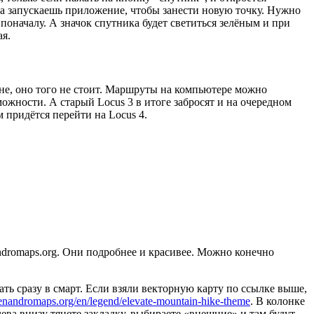
а запускаешь приложение, чтобы занести новую точку. Нужно
поначалу. А значок спутника будет светиться зелёным и при
ая.
мне, оно того не стоит. Маршруты на компьютере можно
можности. А старый Locus 3 в итоге забросят и на очередном
м придётся перейти на Locus 4.
ndromaps.org. Они подробнее и красивее. Можно конечно
ать сразу в смарт. Если взяли векторную карту по ссылке выше,
enandromaps.org/en/legend/elevate-mountain-hike-theme
. В колонке
ева внизу тянете закладку, выбираете «внешние» и там будут