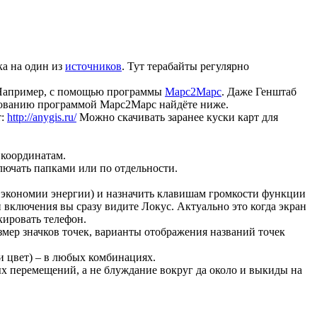
ка на один из
источников
. Тут терабайты регулярно
. Например, с помощью программы
Mapc2Mapc
. Даже Генштаб
ованию программой Mapc2Mapc найдёте ниже.
т:
http://anygis.ru/
Можно скачивать заранее куски карт для
 координатам.
ключать папками или по отдельности.
я экономии энергии) и назначить клавишам громкости функции
 включения вы сразу видите Локус. Актуально это когда экран
кировать телефон.
азмер значков точек, варианты отображения названий точек
и цвет) – в любых комбинациях.
ых перемещений, а не блуждание вокруг да около и выкиды на