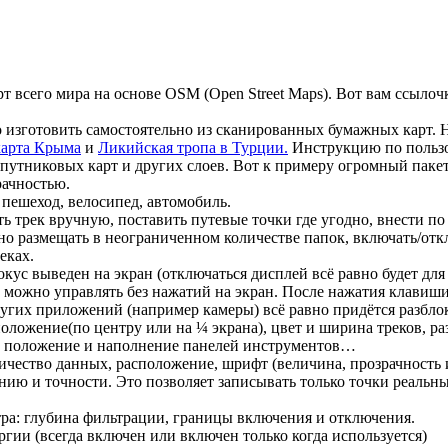
 всего мира на основе OSM (Open Street Maps). Вот вам ссылоч
о изготовить самостоятельно из сканированных бумажных карт
карта Крыма
и
Ликийская тропа в Турции.
Инструкцию по польз
спутниковых карт и других слоев. Вот к примеру огромный паке
рачностью.
пешеход, велосипед, автомобиль.
ь трек вручную, поставить путевые точки где угодно, внести по
жно размещать в неограниченном количестве папок, включать/от
еках.
кус выведен на экран (отключаться дисплей всё равно будет дл
м можно управлять без нажатий на экран. После нажатия клавиши
ругих приложений (например камеры) всё равно придётся разбло
 положение(по центру или на ¼ экрана), цвет и ширина треков, р
), положение и наполнение панелей инструментов…
чество данных, расположение, шрифт (величина, прозрачность 
янию и точности. Это позволяет записывать только точки реальн
ра: глубина фильтрации, границы включения и отключения.
ии (всегда включен или включен только когда используется)