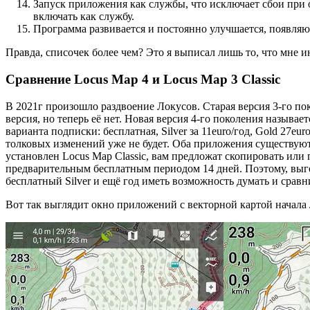
Запуск приложения как службы, что исключает сбои при 
включать как службу.
Программа развивается и постоянно улучшается, появляю
Правда, списочек более чем? Это я выписал лишь то, что мне и
Сравнение Locus Map 4 и Locus Map 3 Classic
В 2021г произошло раздвоение Локусов. Старая версия 3-го пок
версия, но теперь её нет. Новая версия 4-го поколения называ
варианта подписки: бесплатная, Silver за 11euro/год, Gold 27e
толковых изменений уже не будет. Оба приложения существуют 
установлен Locus Map Classic, вам предложат скопировать или 
предварительным бесплатным периодом 14 дней. Поэтому, выгод
бесплатный Silver и ещё год иметь возможность думать и сравн
Вот так выглядит окно приложений с векторной картой начала 