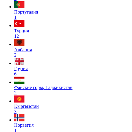
Португалия
1
Турция
12
Албания
2
Грузия
6
Фанские горы, Таджикистан
2
Кыргызстан
3
Норвегия
1