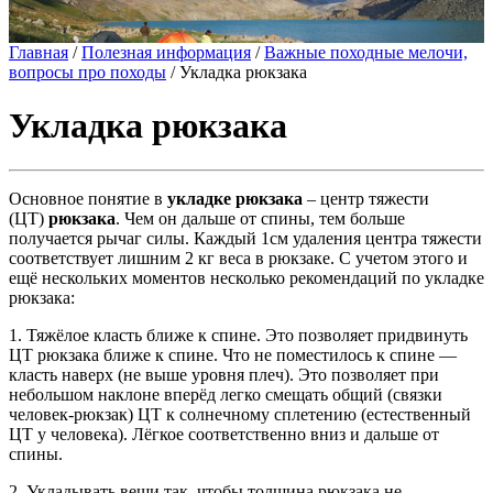
Главная
/
Полезная информация
/
Важные походные мелочи,
вопросы про походы
/
Укладка рюкзака
Укладка рюкзака
Основное понятие в
укладке рюкзака
– центр тяжести
(ЦТ)
рюкзака
. Чем он дальше от спины, тем больше
получается рычаг силы. Каждый 1см удаления центра тяжести
соответствует лишним 2 кг веса в рюкзаке. С учетом этого и
ещё нескольких моментов несколько рекомендаций по укладке
рюкзака:
1. Тяжёлое класть ближе к спине. Это позволяет придвинуть
ЦТ рюкзака ближе к спине. Что не поместилось к спине —
класть наверх (не выше уровня плеч). Это позволяет при
небольшом наклоне вперёд легко смещать общий (связки
человек-рюкзак) ЦТ к солнечному сплетению (естественный
ЦТ у человека). Лёгкое соответственно вниз и дальше от
спины.
2. Укладывать вещи так, чтобы толщина рюкзака не