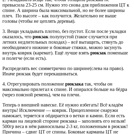
превысила 23-25 см. Нужно это снова для приближения ЦТ к
спине. А ширина была максимальной, но не более ширины
плеч. По высоте – как получится. Желательно не выше
головы (чтобы не цеплять деревья).
3. Вещи укладывать плотно, без пустот. Если после укладки
оказалось, что
рюкзак
полупустой (такое случается при
летних недлительных походах) – всё вытащить, стянуть до
необходимого нижние и боковые стяжки, можно засунуть
внутрь коврик (каремат). Ещё лучше взять
рюкзак
поменьше
и полегче (если есть).
Распределять вес симметрично по ширине(слева на право).
Иначе рюкзак будет перекашиваться.
4. Отрегулировать положение
рюкзака
так, чтобы он
максимально прилегал к спине. И опирался больше на бёдра
(через поясной ремень), чем на плечи.
Теперь о внешней навеске. Её нужно избегать! Всё кладём
внутрь! Исключение — коврик. Прицепленное снаружи
намокает, теряется и обдирается о ветки и камни. Если есть
карман на лицевой стороне рюкзака – заполнять его нельзя!
500гр веса в нём равносильны 2-3 кг, положенным в рюкзак!
Причина – сдвиг ЦТ от спины. Боковые карманы ЦТ не