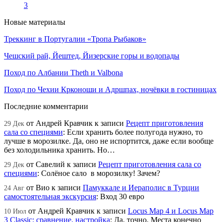
3
Новые материалы
Треккинг в Португалии «Тропа Рыбаков»
Чешский рай, Йештед, Йизерские горы и водопады
Поход по Албании Theth и Valbona
Поход по Чехии Крконоши и Адршпах, ночёвки в гостиницах
Последние комментарии
от
Андрей Кравчик
к записи
Рецепт приготовления
29 Дек
сала со специями
:
Если хранить более полугода нужно, то
лучше в морозилке. Да, оно не испортится, даже если вообще
без холодильника хранить. Но…
от
Савелий
к записи
Рецепт приготовления сала со
29 Дек
специями
:
Солёное сало в морозилку! Зачем?
от
Вио
к записи
Памуккале и Иераполис в Турции
24 Авг
самостоятельная экскурсия
:
Вход 30 евро
от
Андрей Кравчик
к записи
Locus Map 4 и Locus Map
10 Июл
3 Classic: сравнение, настройка
:
Да, точно. Места конечно