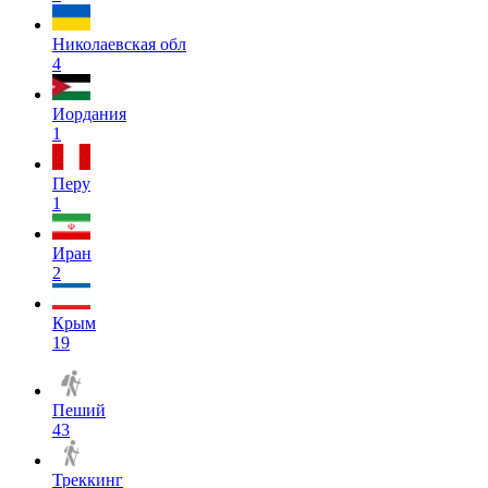
Николаевская обл
4
Иордания
1
Перу
1
Иран
2
Крым
19
Пеший
43
Треккинг