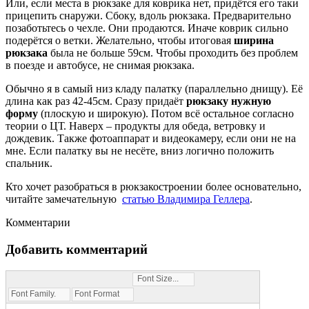
Или, если места в рюкзаке для коврика нет, придётся его таки
прицепить снаружи. Сбоку, вдоль рюкзака. Предварительно
позаботьтесь о чехле. Они продаются. Иначе коврик сильно
подерётся о ветки. Желательно, чтобы итоговая
ширина
рюкзака
была не больше 59см. Чтобы проходить без проблем
в поезде и автобусе, не снимая рюкзака.
Обычно я в самый низ кладу палатку (параллельно днищу). Её
длина как раз 42-45см. Сразу придаёт
рюкзаку нужную
форму
(плоскую и широкую). Потом всё остальное согласно
теории о ЦТ. Наверх – продукты для обеда, ветровку и
дождевик. Также фотоаппарат и видеокамеру, если они не на
мне. Если палатку вы не несёте, вниз логично положить
спальник.
Кто хочет разобраться в рюкзакостроении более основательно,
читайте замечательную
статью Владимира Геллера
.
Комментарии
Добавить комментарий
Font Size...
Font Family...
Font Format...