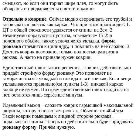
смещают, но если они торчат шире плеч, то могут быть
ободраны и продырявлены о ветки и камни.
Отдельно о коврике.
Сейчас модно сворачивать его трубой и
засовывать в рюкзак как каркас. Что при этом происходит: 1.
ЦТ в общей сложности удаляется от спины на 2см. 2.
Неминуемо образуются пустоты, «съедается» 15-25л
полезного объёма, также усложняется укладка,
форма
рюкзака
стремится к цилиндру, и повлиять на неё сложно. 3.
Достать коврик возможно, только полностью разгрузив
рюкзак. А часто на привале нужен коврик.
Единственный плюс такого решения – коврик действительно
придаёт стройную форму рюкзаку. Это позволяет не
заморачиваться с укладкой и покидать всё кое-как. Если вещи
укладываются правильно(см пункты 1-3), никакой каркас
вообще не нужен. Поэтому единственный плюс сводится на
нет, остаются лишь серьёзные минусы.
Идеальный выход – сложить коврик гармошкой максимальной
ширины, которую позволяет рюкзак. Обычно это 40-45см.
Такой коврик помещаем к лицевой стороне рюкзака,
подальше от спины. Теперь он действительно будет придавать
рюкзаку форму
. Причём нужную.