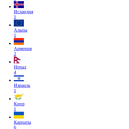
Исландия
1
Альпы
1
Армения
2
Непал
4
Израиль
1
Кипр
1
Карпаты
6