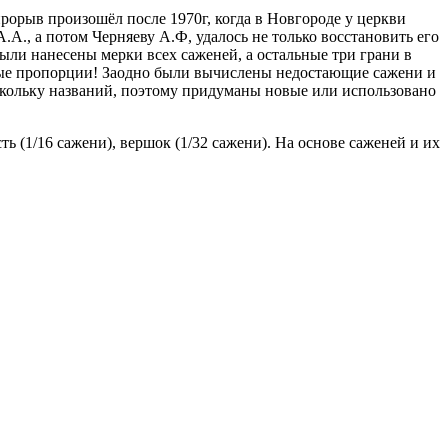
орыв произошёл после 1970г, когда в Новгороде у церкви
., а потом Черняеву А.Ф, удалось не только восстановить его
ыли нанесены мерки всех саженей, а остальные три грани в
тые пропорции! Заодно были вычислены недостающие сажени и
скольку названий, поэтому придуманы новые или использовано
ть (1/16 сажени), вершок (1/32 сажени). На основе саженей и их