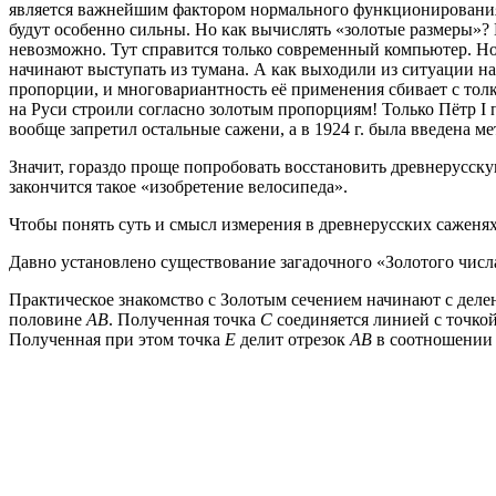
является важнейшим фактором нормального функционирования 
будут особенно сильны. Но как вычислять «золотые размеры»?
невозможно. Тут справится только современный компьютер. Н
начинают выступать из тумана. А как выходили из ситуации н
пропорции, и многовариантность её применения сбивает с толк
на Руси строили согласно золотым пропорциям! Только Пётр I п
вообще запретил остальные сажени, а в 1924 г. была введена ме
Значит, гораздо проще попробовать восстановить древнерусску
закончится такое «изобретение велосипеда».
Чтобы понять суть и смысл измерения в древнерусских саженях
Давно установлено существование загадочного «Золотого числ
Практическое знакомство с Золотым сечением начинают с деле
половине
АВ
. Полученная точка
С
соединяется линией с точко
Полученная при этом точка
Е
делит отрезок
АВ
в соотношении 