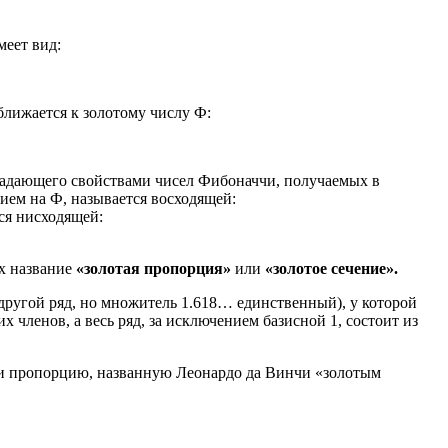
меет вид:
ближается к золотому числу Ф:
бладающего свойствами чисел Фибоначчи, получаемых в
ием на Ф, называется восходящей:
тся нисходящей:
их название
«золотая пропорция»
или
«золотое сечение».
 другой ряд, но множитель 1.618… единственный), у которой
членов, а весь ряд, за исключением базисной 1, состоит из
Ф и пропорцию, названную Леонардо да Винчи «золотым