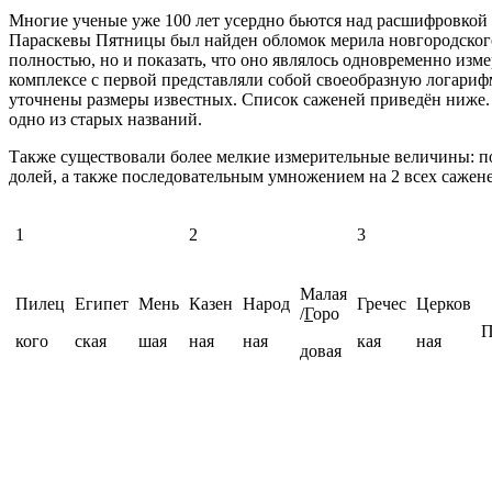
Многие ученые уже 100 лет усердно бьются над расшифровкой 
Параскевы Пятницы был найден обломок мерила новгородского з
полностью, но и показать, что оно являлось одновременно из
комплексе с первой представляли собой своеобразную логари
уточнены размеры известных. Список саженей приведён ниже. 
одно из старых названий.
Также существовали более мелкие измерительные величины: полса
долей, а также последовательным умножением на 2 всех сажене
1
2
3
Малая
Пилец
Египет
Мень
Казен
Народ
Гречес
Церков
/
Г
оро
П
кого
ская
шая
ная
ная
кая
ная
довая