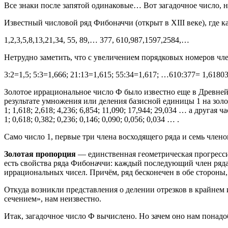
Все знаки после запятой одинаковые… Вот загадочное число, не
Известный числовой ряд Фибоначчи (открыт в XIII веке), где
1,2,3,5,8,13,21,34, 55, 89,… 377, 610,987,1597,2584,…
Нетрудно заметить, что с увеличением порядковых номеров чл
3:2=1,5; 5:3=1,666; 21:13=1,615; 55:34=1,617; …610:377= 1,6180
Золотое иррациональное число Ф было известно еще в Древней
результате умножения или деления базисной единицы 1 на золо
1; 1,618; 2,618; 4,236; 6,854; 11,090; 17,944; 29,034 … а друга
1; 0,618; 0,382; 0,236; 0,146; 0,090; 0,056; 0,034 … .
Само число 1, первые три члена восходящего ряда и семь член
Золотая пропорция
— единственная геометрическая прогрессия
есть свойства ряда Фибоначчи: каждый последующий член ряда 
иррациональных чисел. Причём, ряд бесконечен в обе стороны
Откуда возникли представления о делении отрезков в крайне
сечением», нам неизвестно.
Итак, загадочное число Ф вычислено. Но зачем оно нам понадо