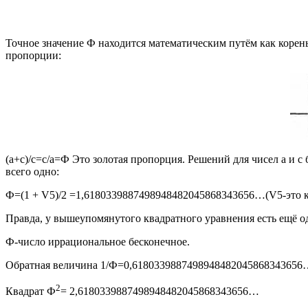
Точное значение Ф находится математическим путём как корень
пропорции:
(a+c)/c=c/a=Ф Это золотая пропорция. Решений для чисел a и 
всего одно:
Ф=(1 + V5)/2 =1,6180339887498948482045868343656…(V5-это к
Правда, у вышеупомянутого квадратного уравнения есть ещё оди
Ф-число иррациональное бесконечное.
Обратная величина 1/Ф=0,6180339887498948482045868343656
2
Квадрат Ф
= 2,6180339887498948482045868343656…