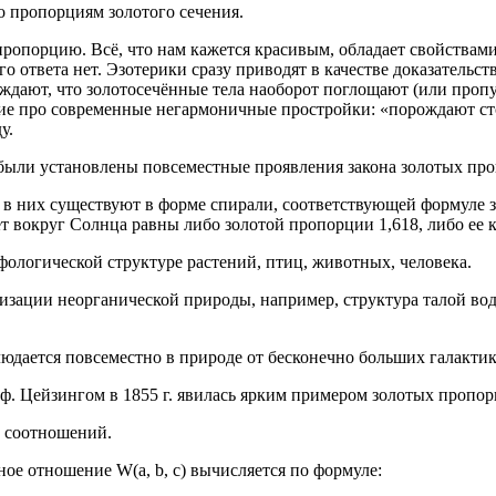
но пропорциям золотого сечения.
ропорцию. Всё, что нам кажется красивым, обладает свойствами
го ответа нет. Эзотерики сразу приводят в качестве доказательс
ждают, что золотосечённые тела наоборот поглощают (или пропу
е про современные негармоничные простройки: «порождают сто
у.
были установлены повсеместные проявления закона золотых пр
 в них существуют в форме спирали, соответствующей формуле зо
 вокруг Солнца равны либо золотой пропорции 1,618, либо ее к
ологической структуре растений, птиц, животных, человека.
зации неорганической природы, например, структура талой вод
дается повсеместно в природе от бесконечно больших галактик 
ф. Цейзингом в 1855 г. явилась ярким примером золотых пропор
х соотношений.
фное отношение W(а, b, с) вычисляется по формуле: