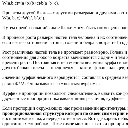
W(a,b,с)=(а+b)(b+с)/b(a+b+с).
При этом другой блок — с другими размерами и другими соотно
W(a, b, с)=W(a’, b’,с’).
Путем преобразований такие блоки могут быть совмещены один
В процессе роста размеры частей тела человека и их соотнош
если взять соотношения стопы, голени и бедра в возрасте 1 года, 1
Рост различных частей тела не протекает равномерно. Голень 
соотношения для любого возраста вычисляются с одним и тем же
времени роста. Постоянная и неизменная величина вурфа свид
других блоков: плеча — предплечья — кисти; фаланг пальцев; т
Значения вурфов немного варьируются, составляя в среднем ве
2
равно Ф
/2 . Он называет его «золотым вурфом» .
Вурфные пропорции позволяют, следовательно, выявить кон
двучленные пропорции показывают лишь различия, вурфные —
Если пропорции окружающих нас произведений архитектуры, 
пропорциональная структура которой по своей симметрии е
воспринимается им, а нередко отвергается. Вот где корень неб
однотипных «коробок» . Тоже самое можно сказать и про прит