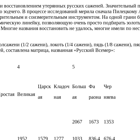
и восстановлением утерянных русских саженей. Значительный пр
одчего. В процессе исследований мерила сначала Пилецкому А.А
мерительным и соизмерительным инструментом. На одной грани б
фмическую линейку, позволяющую очень просто подбирать золо
Многие названия восстановить не удалось, многие имели по не
жени (1/2 сажени), локоть (1/4 сажени), пядь (1/8 сажени), пяс
й, составлена матрица, названная «Русский Всемер»:
4
5
Царск
Кладоч
Больш
Фа
Чер
ростая
Великая
ая
ная
ая
раона
няева
2067
1673
1353
1952
1579
1277
1033
836,4
676,4